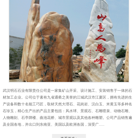
武汉明石石业有限责任公司是一家集矿山开采、设计施工、安装销售于一体的石
材加工企业。公司位于素有九省通衢之美誉的江城武汉市江夏区，拥有先进的生
产设备和数十名能工巧匠，取材天然大理石、花岗岩、汉白玉、米黄玉等多种名
石珍玉，精心生产出的产品主要包括：风水球、景观石、石雕喷泉、动物石雕、
人物雕刻、石亭牌楼、曲池花桥、城市景观以及其他各种雕塑。公司产品销售遍
及全国各地，并出口到东南亚、美国以及欧洲各国，深受广......