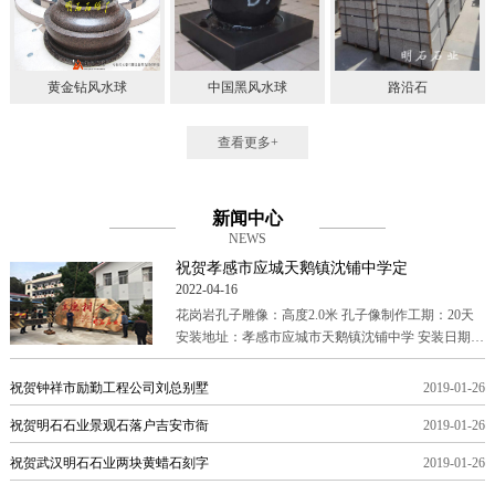
黄金钻风水球
中国黑风水球
路沿石
查看更多+
新闻中心
NEWS
祝贺孝感市应城天鹅镇沈铺中学定
2022-04-16
花岗岩孔子雕像：高度2.0米 孔子像制作工期：20天
安装地址：孝感市应城市天鹅镇沈铺中学 安装日期：
2018年7月 石雕孔子像是参考吴道子版孔子唐代吴道
祝贺钟祥市励勤工程公司刘总别墅
2019-01-26
祝贺明石石业景观石落户吉安市衙
2019-01-26
祝贺武汉明石石业两块黄蜡石刻字
2019-01-26