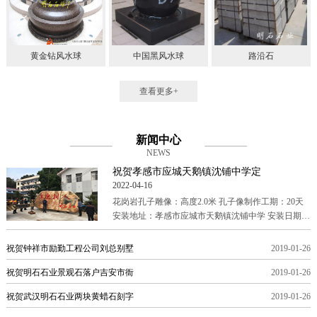
黄金钻风水球
中国黑风水球
路沿石
查看更多+
新闻中心
NEWS
祝贺孝感市应城天鹅镇沈铺中学定
2022-04-16
花岗岩孔子雕像：高度2.0米 孔子像制作工期：20天
安装地址：孝感市应城市天鹅镇沈铺中学 安装日期：
2018年7月 石雕孔子像是参考吴道子版孔子唐代吴道
祝贺钟祥市励勤工程公司刘总别墅
2019-01-26
祝贺明石石业景观石落户吉安市衙
2019-01-26
祝贺武汉明石石业两块黄蜡石刻字
2019-01-26