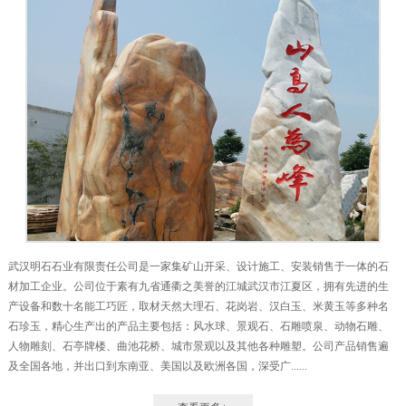
武汉明石石业有限责任公司是一家集矿山开采、设计施工、安装销售于一体的石
材加工企业。公司位于素有九省通衢之美誉的江城武汉市江夏区，拥有先进的生
产设备和数十名能工巧匠，取材天然大理石、花岗岩、汉白玉、米黄玉等多种名
石珍玉，精心生产出的产品主要包括：风水球、景观石、石雕喷泉、动物石雕、
人物雕刻、石亭牌楼、曲池花桥、城市景观以及其他各种雕塑。公司产品销售遍
及全国各地，并出口到东南亚、美国以及欧洲各国，深受广......